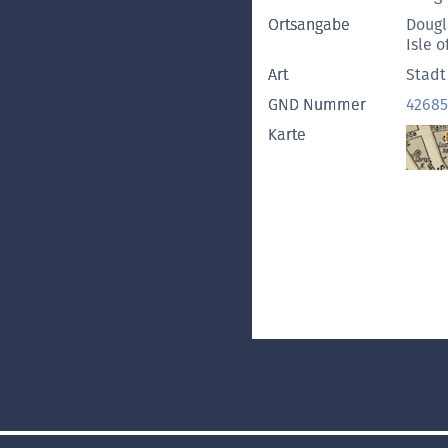
Ortsangabe
Dougl
Isle 
Art
Stadt
GND Nummer
42685
Karte