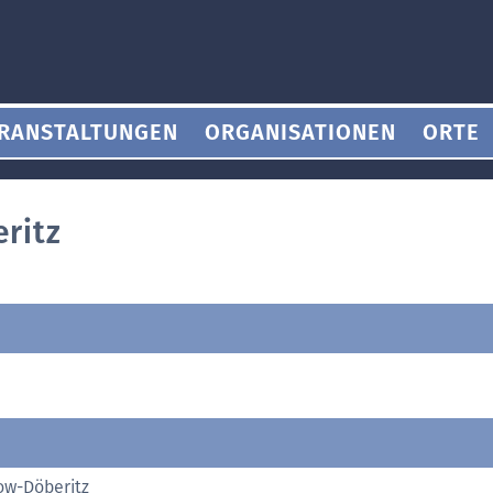
RANSTALTUNGEN
ORGANISATIONEN
ORTE
ritz
ow-Döberitz