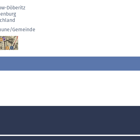
ow-Döberitz
denburg
chland
une/Gemeinde