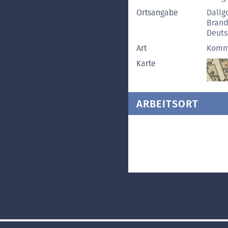
Ortsangabe
Dallg
Bran
Deuts
Art
Komm
Karte
ARBEITSORT