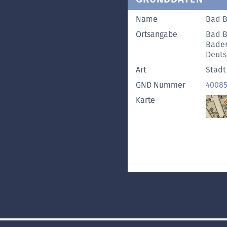
Name
Bad 
Ortsangabe
Bad 
Bade
Deuts
Art
Stadt
GND Nummer
40085
Karte