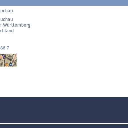
Buchau
Buchau
n-Württemberg
chland
86-7