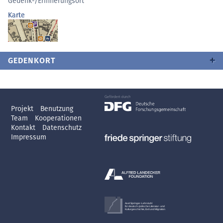
Gedenk-/Erinnerungsort
Karte
GEDENKORT
Projekt
Benutzung
Team
Kooperationen
Kontakt
Datenschutz
Impressum
Axel Springer-Lehrstuhl
für deutsch-jüdische Literatur- und
Kulturgeschichte, Exil und Migration