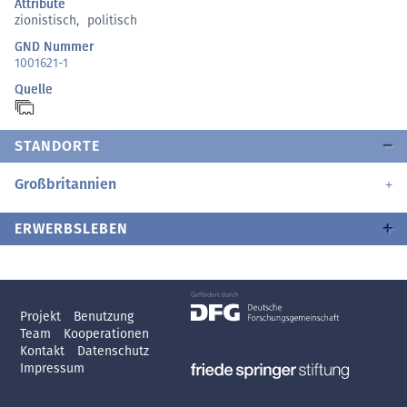
Attribute
zionistisch
,
politisch
GND Nummer
1001621-1
Quelle
STANDORTE
Großbritannien
ERWERBSLEBEN
Projekt
Benutzung
Team
Kooperationen
Kontakt
Datenschutz
Impressum