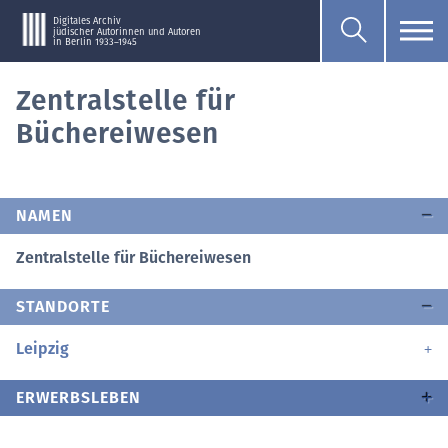
Digitales Archiv
jüdischer Autorinnen und Autoren
in Berlin 1933–1945
Zentralstelle für
Büchereiwesen
NAMEN
Zentralstelle für Büchereiwesen
STANDORTE
Leipzig
ERWERBSLEBEN