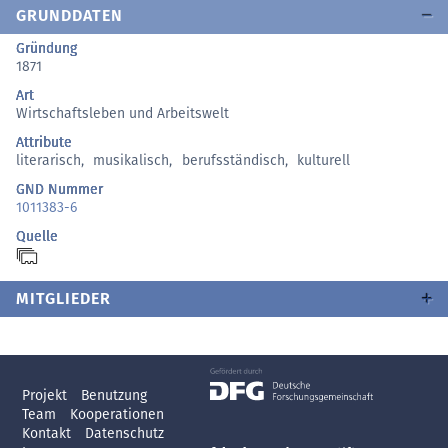
GRUNDDATEN
Gründung
1871
Art
Wirtschaftsleben und Arbeitswelt
Attribute
literarisch
,
musikalisch
,
berufsständisch
,
kulturell
GND Nummer
1011383-6
Quelle
MITGLIEDER
Projekt
Benutzung
Team
Kooperationen
Kontakt
Datenschutz