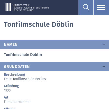
Digitales Archiv
jüdischer Autorinnen und Autoren
in Berlin 1933–1945
Tonfilmschule Döblin
NAMEN
Tonfilmschule Döblin
GRUNDDATEN
Beschreibung
Erste Tonfilmschule Berlins
Gründung
1930
Art
Filmunternehmen
Attribut