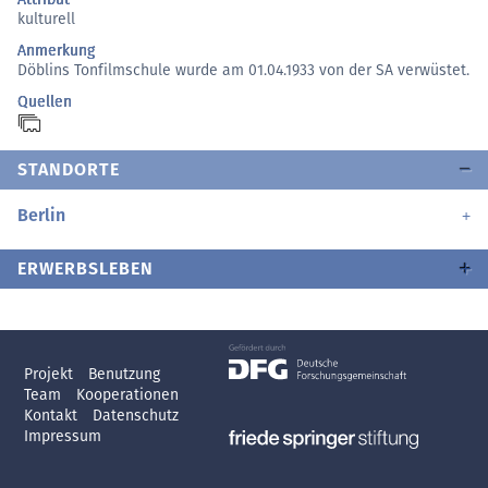
kulturell
Anmerkung
Döblins Tonfilmschule wurde am 01.04.1933 von der SA verwüstet.
Quellen
STANDORTE
Berlin
ERWERBSLEBEN
Projekt
Benutzung
Team
Kooperationen
Kontakt
Datenschutz
Impressum