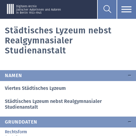
Digitales Archiv
jüdischer Autorinnen und Autoren
in Berlin 1933–1945
Städtisches Lyzeum nebst
Realgymnasialer
Studienanstalt
NAMEN
Viertes Städtisches Lyzeum
Städtisches Lyzeum nebst Realgymnasialer
Studienanstalt
GRUNDDATEN
Rechtsform