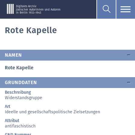
Digitales Archiv
jüdischer Autorinnen und Autoren
in Berlin 1933–1945
Rote Kapelle
NAMEN
Rote Kapelle
GRUNDDATEN
Beschreibung
Widerstandsgruppe
Art
Ideelle und gesellschaftspolitische Zielsetzungen
Attribut
antifaschistisch
GND Nummer