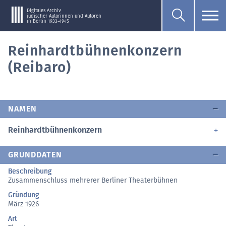
Digitales Archiv
jüdischer Autorinnen und Autoren
in Berlin 1933–1945
Reinhardtbühnenkonzern
(Reibaro)
NAMEN
Reinhardtbühnenkonzern
GRUNDDATEN
Beschreibung
Zusammenschluss mehrerer Berliner Theaterbühnen
Gründung
März 1926
Art