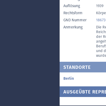
Auflösung
1939
Rechtsform
Körpe
GND Nummer
18673
Anmerkung
Die R
Reich
der R
angeh
Beruf
und d
wurde
STANDORTE
Berlin
AUSGEÜBTE REPR