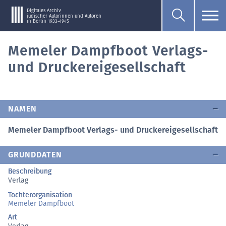
Digitales Archiv
jüdischer Autorinnen und Autoren
in Berlin 1933–1945
Memeler Dampfboot Verlags-
und Druckereigesellschaft
NAMEN
Memeler Dampfboot Verlags- und Druckereigesellschaft
GRUNDDATEN
Beschreibung
Verlag
Tochterorganisation
Memeler Dampfboot
Art