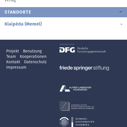
Verlag
STANDORTE
Klaipėda (Memel)
Projekt
Benutzung
Team
Kooperationen
Kontakt
Datenschutz
Impressum
Axel Springer-Lehrstuhl
für deutsch-jüdische Literatur- und
Kulturgeschichte, Exil und Migration