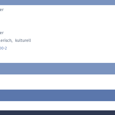
er
er
lerisch
,
kulturell
00-2