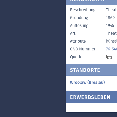
Beschreibung
Theat
Gründung
1869
Auflösung
1945
Art
Theat
Attribute
künst
GND Nummer
76154
Quelle
STANDORTE
Wrocław (Breslau)
ERWERBSLEBEN