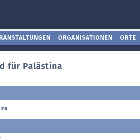
RANSTALTUNGEN
ORGANISATIONEN
ORTE
d für Palästina
tina
r