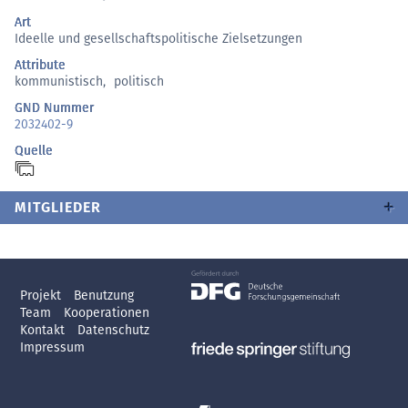
Art
Ideelle und gesellschaftspolitische Zielsetzungen
Attribute
kommunistisch
,
politisch
GND Nummer
2032402-9
Quelle
MITGLIEDER
Projekt
Benutzung
Team
Kooperationen
Kontakt
Datenschutz
Impressum