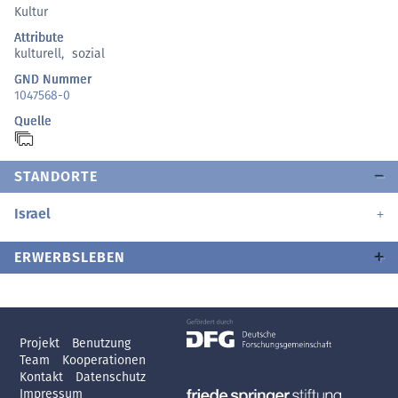
Kultur
Attribute
kulturell
,
sozial
GND Nummer
1047568-0
Quelle
STANDORTE
Israel
ERWERBSLEBEN
Projekt
Benutzung
Team
Kooperationen
Kontakt
Datenschutz
Impressum