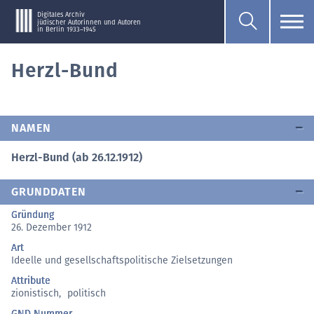
Digitales Archiv
jüdischer Autorinnen und Autoren
in Berlin 1933–1945
Herzl-Bund
NAMEN
Herzl-Bund (ab 26.12.1912)
GRUNDDATEN
Gründung
26. Dezember 1912
Art
Ideelle und gesellschaftspolitische Zielsetzungen
Attribute
zionistisch
,
politisch
GND Nummer