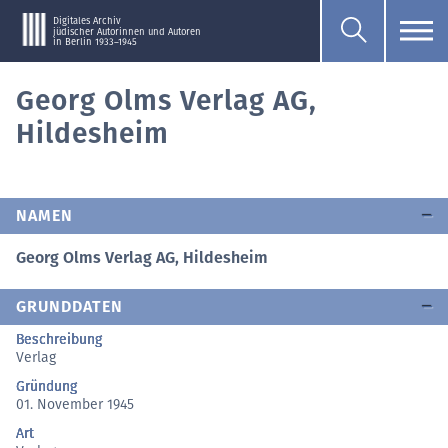
Digitales Archiv
jüdischer Autorinnen und Autoren
in Berlin 1933–1945
Georg Olms Verlag AG,
Hildesheim
NAMEN
Georg Olms Verlag AG, Hildesheim
GRUNDDATEN
Beschreibung
Verlag
Gründung
01. November 1945
Art