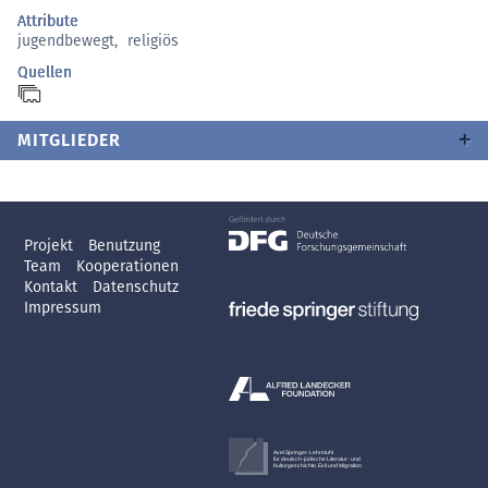
Attribute
jugendbewegt
,
religiös
Quellen
MITGLIEDER
Projekt
Benutzung
Team
Kooperationen
Kontakt
Datenschutz
Impressum
Axel Springer-Lehrstuhl
für deutsch-jüdische Literatur- und
Kulturgeschichte, Exil und Migration