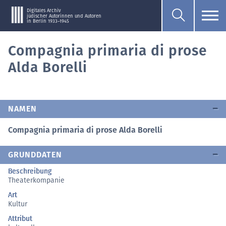
Digitales Archiv
jüdischer Autorinnen und Autoren
in Berlin 1933–1945
Compagnia primaria di prose
Alda Borelli
NAMEN
Compagnia primaria di prose Alda Borelli
GRUNDDATEN
Beschreibung
Theaterkompanie
Art
Kultur
Attribut