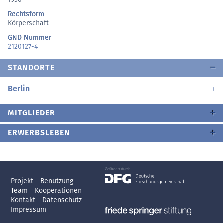
Rechtsform
Körperschaft
GND Nummer
2120127-4
STANDORTE
Berlin
MITGLIEDER
ERWERBSLEBEN
Projekt
Benutzung
Team
Kooperationen
Kontakt
Datenschutz
Impressum