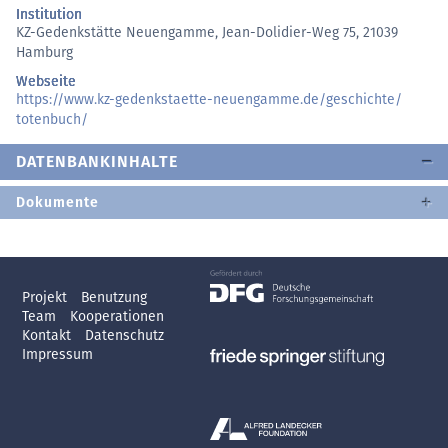
Institution
KZ-Gedenkstätte Neuengamme, Jean-Dolidier-Weg 75, 21039
Hamburg
Webseite
https://
www.kz-gedenkstaette-neuengamme.de/
geschichte/
totenbuch/
DATENBANKINHALTE
Dokumente
Projekt
Benutzung
Team
Kooperationen
Kontakt
Datenschutz
Impressum