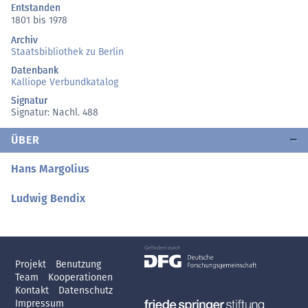
Entstanden
1801 bis 1978
Archiv
Staatsbibliothek zu Berlin
Datenbank
Kalliope Verbundkatalog
Signatur
Signatur: Nachl. 488
ÜBER
Hans Margolius
Ludwig Bendix
Projekt
Benutzung
Team
Kooperationen
Kontakt
Datenschutz
Impressum