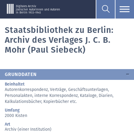
Digitales Archiv
jüdischer Autorinnen und Autoren
in Berlin 1933–1945
Staatsbibliothek zu Berlin:
Archiv des Verlages J. C. B.
Mohr (Paul Siebeck)
GRUNDDATEN
Beinhaltet
Autorenkorrespondenz, Verträge, Geschäftsunterlagen,
Personalakten, interne Korrespondenz, Kataloge, Diarien,
Kalkulationsbücher, Kopierbücher etc.
Umfang
2000 Kisten
Art
Archiv (einer Institution)