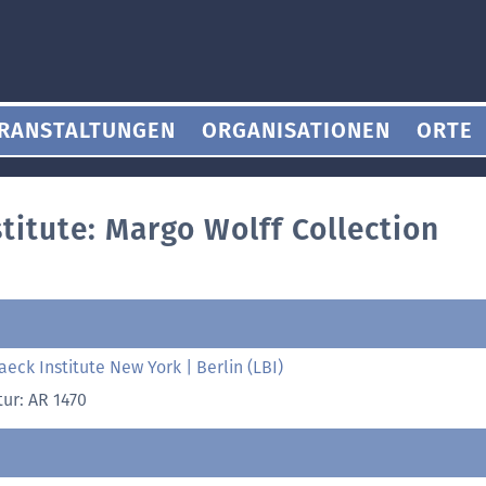
RANSTALTUNGEN
ORGANISATIONEN
ORTE
titute: Margo Wolff Collection
aeck Institute New York | Berlin (LBI)
tur: AR 1470