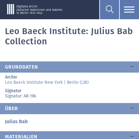
Digitales Archiv
jüdischer Autorinnen und Autoren
in Berlin 1933–1945
Leo Baeck Institute: Julius Bab
Collection
GRUNDDATEN
Archiv
Leo Baeck Institute New York | Berlin (LBI)
Signatur
Signatur: AR 196
ÜBER
Julius Bab
MATERIALIEN