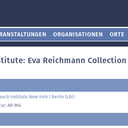
RANSTALTUNGEN
ORGANISATIONEN
ORTE
titute: Eva Reichmann Collection
aeck Institute New York | Berlin (LBI)
tur: AR 904