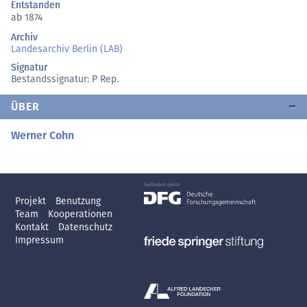
Entstanden
ab 1874
Archiv
Landesarchiv Berlin (LAB)
Signatur
Bestandssignatur: P Rep.
ÜBER
Werner Cohn
Projekt
Benutzung
Team
Kooperationen
Kontakt
Datenschutz
Impressum