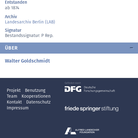
Entstanden
ab 1874
Archiv
Landesarchiv Berlin (LAB)
Signatur
Bestandssignatur: P Rep.
ÜBER
Walter Goldschmidt
Projekt
Benutzung
Team
Kooperationen
Kontakt
Datenschutz
Impressum