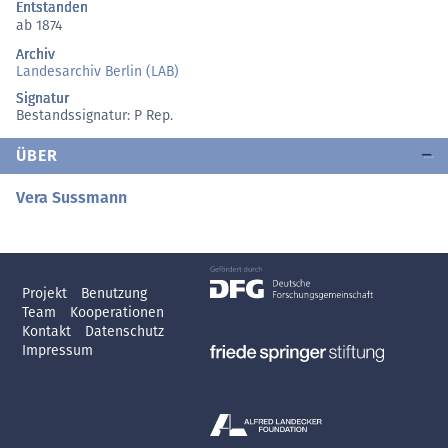
Entstanden
ab 1874
Archiv
Landesarchiv Berlin (LAB)
Signatur
Bestandssignatur: P Rep.
ÜBER
Vera Sussmann
Projekt
Benutzung
Team
Kooperationen
Kontakt
Datenschutz
Impressum