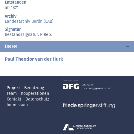
Entstanden
ab 1874
Archiv
Landesarchiv Berlin (LAB)
Signatur
Bestandssignatur: P Rep.
ÜBER
Paul Theodor van der Hurk
Projekt
Benutzung
Team
Kooperationen
Kontakt
Datenschutz
Impressum