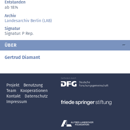
Entstanden
ab 1874
Archiv
Landesarchiv Berlin (LAB)
Signatur
Signatur: P Rep.
ÜBER
Gertrud Diamant
Projekt
Benutzung
Team
Kooperationen
Kontakt
Datenschutz
Impressum