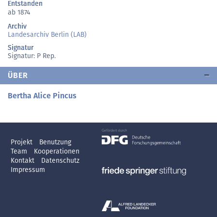
Entstanden
ab 1874
Archiv
Landesarchiv Berlin (LAB)
Signatur
Signatur: P Rep.
ÜBER
Bertha Alice Pincus
Projekt
Benutzung
Team
Kooperationen
Kontakt
Datenschutz
Impressum