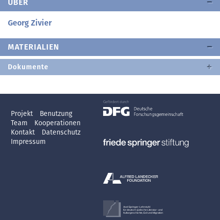
ÜBER
Georg Zivier
MATERIALIEN
Dokumente
Projekt
Benutzung
Team
Kooperationen
Kontakt
Datenschutz
Impressum
Axel Springer-Lehrstuhl
für deutsch-jüdische Literatur- und
Kulturgeschichte, Exil und Migration