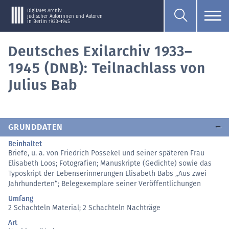
Digitales Archiv
jüdischer Autorinnen und Autoren
in Berlin 1933–1945
Deutsches Exilarchiv 1933–
1945 (DNB): Teilnachlass von
Julius Bab
GRUNDDATEN
Beinhaltet
Briefe, u. a. von Friedrich Possekel und seiner späteren Frau
Elisabeth Loos; Fotografien; Manuskripte (Gedichte) sowie das
Typoskript der Lebenserinnerungen Elisabeth Babs „Aus zwei
Jahrhunderten“; Belegexemplare seiner Veröffentlichungen
Umfang
2 Schachteln Material; 2 Schachteln Nachträge
Art