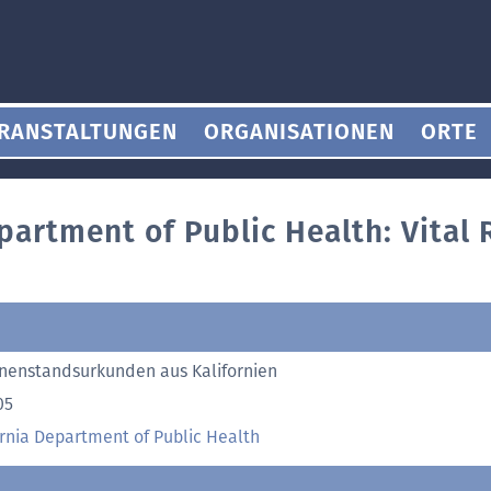
RANSTALTUNGEN
ORGANISATIONEN
ORTE
partment of Public Health: Vital
nenstandsurkunden aus Kalifornien
05
ornia Department of Public Health