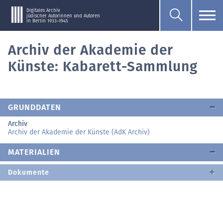
Digitales Archiv
jüdischer Autorinnen und Autoren
in Berlin 1933–1945
Archiv der Akademie der
Künste: Kabarett-Sammlung
GRUNDDATEN
Archiv
Archiv der Akademie der Künste (AdK Archiv)
MATERIALIEN
Dokumente