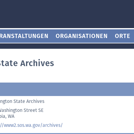
RANSTALTUNGEN
ORGANISATIONEN
ORTE
tate Archives
ngton State Archives
Washington Street SE
ia, WA
//
www2.sos.wa.gov/
archives/