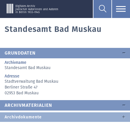
Digitales Archiv
jüdischer Autorinnen und Autoren
in Berlin 1933–1945
Standesamt Bad Muskau
GRUNDDATEN
Archivname
Standesamt Bad Muskau
Adresse
Stadtverwaltung Bad Muskau
Berliner Straße 47
02953 Bad Muskau
ARCHIVMATERIALIEN
Archivdokumente